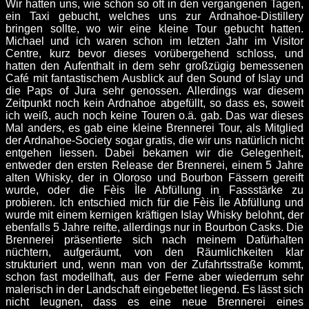
Wir hatten uns, wie schon so oft in den vergangenen Tagen,
ein Taxi gebucht, welches uns zur Ardnahoe-Distillery
bringen sollte, wo wir eine kleine Tour gebucht hatten.
Michael und ich waren schon im letzten Jahr im Visitor
Centre, kurz bevor dieses vorübergehend schloss, und
hatten den Aufenthalt in dem sehr großzügig bemessenen
Café mit fantastischem Ausblick auf den Sound of Islay und
die Paps of Jura sehr genossen. Allerdings war diesem
Zeitpunkt noch kein Ardnahoe abgefüllt, so dass es, soweit
ich weiß, auch noch keine Touren o.ä. gab. Das war dieses
Mal anders, es gab eine kleine Brennerei Tour, als Mitglied
der Ardnahoe-Society sogar gratis, die wir uns natürlich nicht
entgehen liessen. Dabei bekamen wir die Gelegenheit,
entweder den ersten Release der Brennerei, einem 5 Jahre
alten Whisky, der in Oloroso und Bourbon Fässern gereift
wurde, oder die Fèis Ìle Abfüllung in Fassstärke zu
probieren. Ich entschied mich für die Fèis Ìle Abfüllung und
wurde mit einem kernigen kräftigen Islay Whisky belohnt, der
ebenfalls 5 Jahre reifte, allerdings nur in Bourbon Casks. Die
Brennerei präsentierte sich nach meinem Dafürhalten
nüchtern, aufgeräumt, von den Räumlichkeiten klar
strukturiert und, wenn man von der Zufahrtsstraße kommt,
schon fast modellhaft, aus der Ferne aber wiederrum sehr
malerisch in der Landschaft eingebettet liegend. Es lässt sich
nicht leugnen, dass es eine neue Brennerei eines