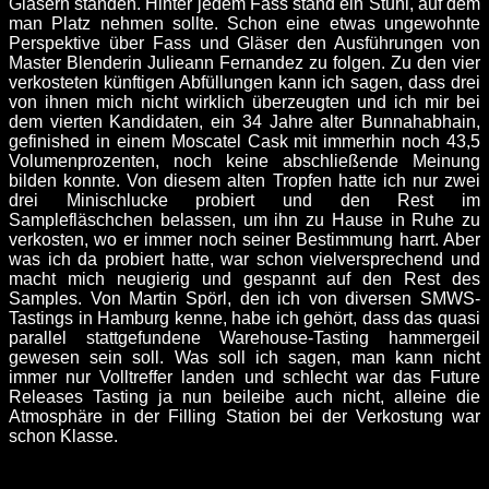
Gläsern standen. Hinter jedem Fass stand ein Stuhl, auf dem
man Platz nehmen sollte. Schon eine etwas ungewohnte
Perspektive über Fass und Gläser den Ausführungen von
Master Blenderin Julieann Fernandez zu folgen. Zu den vier
verkosteten künftigen Abfüllungen kann ich sagen, dass drei
von ihnen mich nicht wirklich überzeugten und ich mir bei
dem vierten Kandidaten, ein 34 Jahre alter Bunnahabhain,
gefinished in einem Moscatel Cask mit immerhin noch 43,5
Volumenprozenten, noch keine abschließende Meinung
bilden konnte. Von diesem alten Tropfen hatte ich nur zwei
drei Minischlucke probiert und den Rest im
Samplefläschchen belassen, um ihn zu Hause in Ruhe zu
verkosten, wo er immer noch seiner Bestimmung harrt. Aber
was ich da probiert hatte, war schon vielversprechend und
macht mich neugierig und gespannt auf den Rest des
Samples. Von Martin Spörl, den ich von diversen SMWS-
Tastings in Hamburg kenne, habe ich gehört, dass das quasi
parallel stattgefundene Warehouse-Tasting hammergeil
gewesen sein soll. Was soll ich sagen, man kann nicht
immer nur Volltreffer landen und schlecht war das Future
Releases Tasting ja nun beileibe auch nicht, alleine die
Atmosphäre in der Filling Station bei der Verkostung war
schon Klasse.