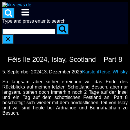
Skip
to
Menu
content
Type and press enter to search
Fèis Ìle 2024, Islay, Scotland – Part 8
5. September 2024
13. Dezember 2025
Karsten
Reise
,
Whisky
So langsam aber sicher erreichen wir das Ende des
Rückblicks auf meinen letzten Schottland Besuch, aber nur
langsam, stehen doch immerhin noch 2 Tage auf der Insel
und ein Tag auf dem schottischen Festland an. Part 8
beschäftigt sich wieder mit dem nordöstlichen Teil von Islay
und wir sind heute bei Ardnahoe und Bunnahabhain zu
Besuch.