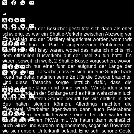
Der Abtransport der Besucher gestaltete sich dann als eher
schwierig, es war ein Shuttle-Verkehr zwischen Abzweig vor
Port Askaig und der Distillery eingerichtet worden, womit wir
bei den schon im Part 7 angerissenen Problemen im
Nahverkehr auf Islay wären, wobei das natürlich nichts mit
dem offiziellen Busverkehr auf der Insel zu tun hatte. Es
waren, soweit ich weiß, 2 Shuttle-Busse vorgesehen, wovon
aber letztlich nur einer fuhr, der aufgrund der Länge der
Strecke und der Tatsache, dass es sich um eine Single Track
Road handelte, natürlich seine Zeit für die Strecke brauchte.
Und diese Tatsache sorgte letztlich dafür, dass die
Warteschlange länger und länger wurde. Wir standen schon
über 1 Stunde in der Schlange und es hätte wahrscheinliuch
noch einer weiteren Stunde bedurft, bis wir endlich in den
Bus hätten steigen können. Allerdings machten die
Brennerei Mitarbeiter irgendwann dann auch Feierabend
und nahmen freundlicherweise einen Teil der wartenden
Besucher in ihren PKWs mit. Wir hatten dann schließlich
auch Glück und wurden mitgenommen, sogar bis Bowmore,
wo sich unsere Unterkunft befand. Eine sehr schöne Geste