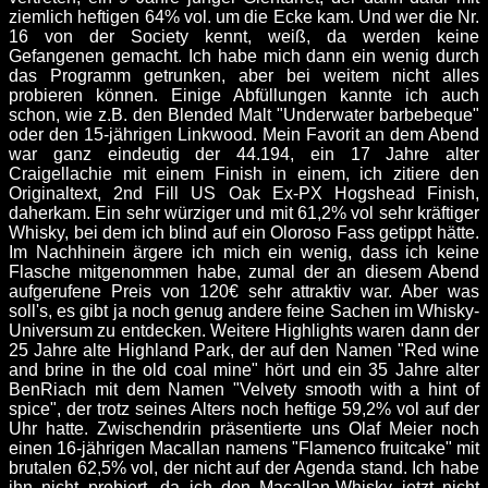
ziemlich heftigen 64% vol. um die Ecke kam. Und wer die Nr.
16 von der Society kennt, weiß, da werden keine
Gefangenen gemacht. Ich habe mich dann ein wenig durch
das Programm getrunken, aber bei weitem nicht alles
probieren können. Einige Abfüllungen kannte ich auch
schon, wie z.B. den Blended Malt "Underwater barbebeque"
oder den 15-jährigen Linkwood. Mein Favorit an dem Abend
war ganz eindeutig der 44.194, ein 17 Jahre alter
Craigellachie mit einem Finish in einem, ich zitiere den
Originaltext, 2nd Fill US Oak Ex-PX Hogshead Finish,
daherkam. Ein sehr würziger und mit 61,2% vol sehr kräftiger
Whisky, bei dem ich blind auf ein Oloroso Fass getippt hätte.
Im Nachhinein ärgere ich mich ein wenig, dass ich keine
Flasche mitgenommen habe, zumal der an diesem Abend
aufgerufene Preis von 120€ sehr attraktiv war. Aber was
soll's, es gibt ja noch genug andere feine Sachen im Whisky-
Universum zu entdecken. Weitere Highlights waren dann der
25 Jahre alte Highland Park, der auf den Namen "Red wine
and brine in the old coal mine" hört und ein 35 Jahre alter
BenRiach mit dem Namen "Velvety smooth with a hint of
spice", der trotz seines Alters noch heftige 59,2% vol auf der
Uhr hatte. Zwischendrin präsentierte uns Olaf Meier noch
einen 16-jährigen Macallan namens "Flamenco fruitcake" mit
brutalen 62,5% vol, der nicht auf der Agenda stand. Ich habe
ihn nicht probiert, da ich den Macallan-Whisky jetzt nicht