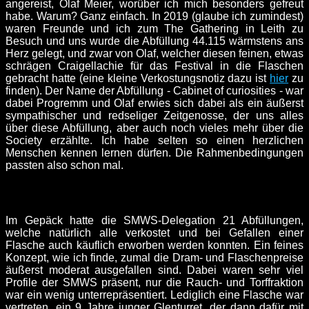
angereist, Olaf Meier, worüber ich mich besonders gefreut
habe. Warum? Ganz einfach. In 2019 (glaube ich zumindest)
waren Freunde und ich zum The Gathering in Leith zu
Besuch und uns wurde die Abfüllung 44.115 wärmstens ans
Herz gelegt, und zwar von Olaf, welcher diesen feinen, etwas
schrägen Craigellachie für das Festival in die Flaschen
gebracht hatte (eine kleine Verkostungsnotiz dazu ist
hier
zu
finden). Der Name der Abfüllung - Cabinet of curiosities - war
dabei Progremm und Olaf erwies sich dabei als ein äußerst
sympathischer und redseliger Zeitgenosse, der uns alles
über diese Abfüllung, aber auch noch vieles mehr über die
Society erzählte. Ich habe selten so einen herzlichen
Menschen kennen lernen dürfen. Die Rahmenbedingungen
passten also schon mal.
Im Gepäck hatte die SMWS-Delegation 21 Abfüllungen,
welche natürlich alle verkostet und bei Gefallen einer
Flasche auch käuflich erworben werden konnten. Ein feines
Konzept, wie ich finde, zumal die Dram- und Flaschenpreise
äußerst moderat ausgefallen sind. Dabei waren sehr viel
Profile der SMWS präsent, nur die Rauch- und Torffraktion
war ein wenig unterrepräsentiert. Lediglich eine Flasche war
vertreten, ein 9 Jahre junger Glenturret, der dann dafür mit