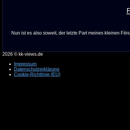
F
Nun ist es also soweit, der letzte Part meines kleinen Fèis 
2026 © kk-views.de
Impressum
Datenschutzerklärung
Cookie-Richtlinie (EU)
Scroll
to
top