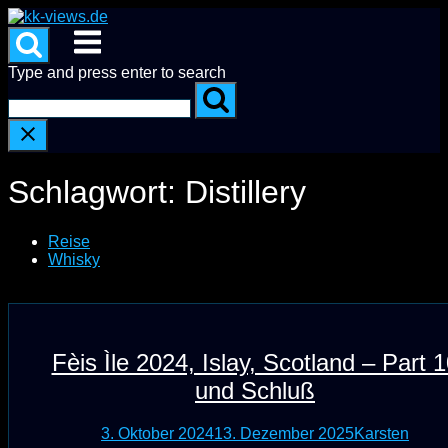
Skip
to
Menu
content
Type and press enter to search
Schlagwort:
Distillery
Reise
Whisky
Fèis Ìle 2024, Islay, Scotland – Part 
und Schluß
3. Oktober 2024
13. Dezember 2025
Karsten