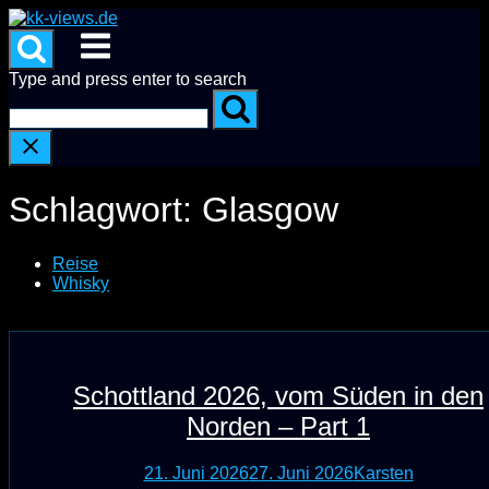
Skip
to
Menu
content
Type and press enter to search
Schlagwort:
Glasgow
Reise
Whisky
Schottland 2026, vom Süden in den
Norden – Part 1
21. Juni 2026
27. Juni 2026
Karsten