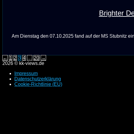
Brighter D
Am Dienstag den 07.10.2025 fand auf der MS Stubnitz ein K
Seitennummerierung
←
1
2
3
4
…
20
→
2026 © kk-views.de
der
Impressum
Beiträge
Datenschutzerklärung
Cookie-Richtlinie (EU)
Scroll
to
top