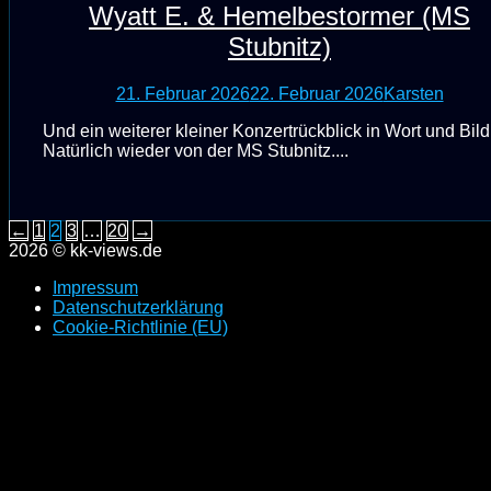
Wyatt E. & Hemelbestormer (MS
Stubnitz)
21. Februar 2026
22. Februar 2026
Karsten
Und ein weiterer kleiner Konzertrückblick in Wort und Bild
Natürlich wieder von der MS Stubnitz....
Seitennummerierung
←
1
2
3
…
20
→
2026 © kk-views.de
der
Impressum
Beiträge
Datenschutzerklärung
Cookie-Richtlinie (EU)
Scroll
to
top